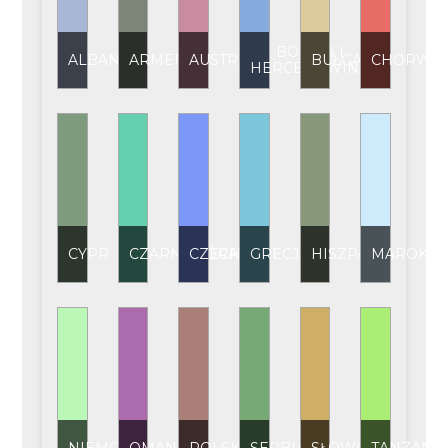
BOŚNIA I
ALBANIA
ARMENIA
AUSTRIA
BUŁGARIA
CHORWAC
HERCEGOWINA
CYPR
CZARNOGÓRA
CZECHY
GRECJA
HISZPANIA
MAROKO