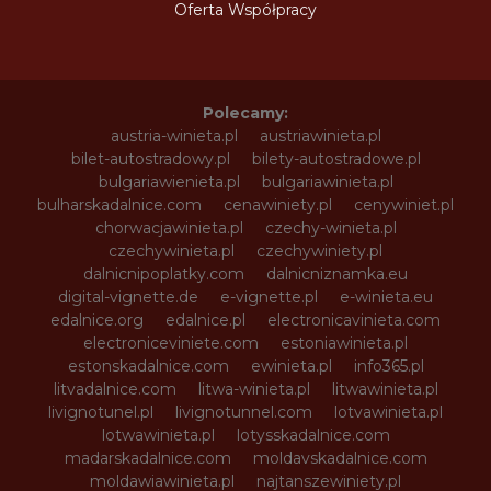
Oferta Współpracy
Polecamy:
austria-winieta.pl
austriawinieta.pl
bilet-autostradowy.pl
bilety-autostradowe.pl
bulgariawienieta.pl
bulgariawinieta.pl
bulharskadalnice.com
cenawiniety.pl
cenywiniet.pl
chorwacjawinieta.pl
czechy-winieta.pl
czechywinieta.pl
czechywiniety.pl
dalnicnipoplatky.com
dalnicniznamka.eu
digital-vignette.de
e-vignette.pl
e-winieta.eu
edalnice.org
edalnice.pl
electronicavinieta.com
electroniceviniete.com
estoniawinieta.pl
estonskadalnice.com
ewinieta.pl
info365.pl
litvadalnice.com
litwa-winieta.pl
litwawinieta.pl
livignotunel.pl
livignotunnel.com
lotvawinieta.pl
lotwawinieta.pl
lotysskadalnice.com
madarskadalnice.com
moldavskadalnice.com
moldawiawinieta.pl
najtanszewiniety.pl