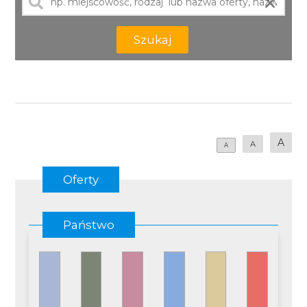
×
Szukaj
A
A
A
Oferty
Państwo