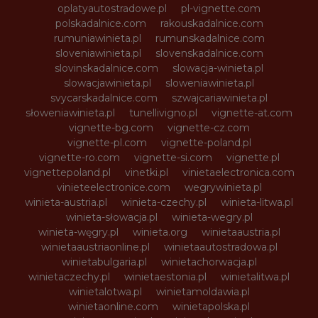
oplatyautostradowe.pl
pl-vignette.com
polskadalnice.com
rakouskadalnice.com
rumuniawinieta.pl
rumunskadalnice.com
sloveniawinieta.pl
slovenskadalnice.com
slovinskadalnice.com
slowacja-winieta.pl
slowacjawinieta.pl
sloweniawinieta.pl
svycarskadalnice.com
szwajcariawinieta.pl
słoweniawinieta.pl
tunellivigno.pl
vignette-at.com
vignette-bg.com
vignette-cz.com
vignette-pl.com
vignette-poland.pl
vignette-ro.com
vignette-si.com
vignette.pl
vignettepoland.pl
vinetki.pl
vinietaelectronica.com
vinieteelectronice.com
wegrywinieta.pl
winieta-austria.pl
winieta-czechy.pl
winieta-litwa.pl
winieta-słowacja.pl
winieta-wegry.pl
winieta-węgry.pl
winieta.org
winietaaustria.pl
winietaaustriaonline.pl
winietaautostradowa.pl
winietabulgaria.pl
winietachorwacja.pl
winietaczechy.pl
winietaestonia.pl
winietalitwa.pl
winietalotwa.pl
winietamoldawia.pl
winietaonline.com
winietapolska.pl