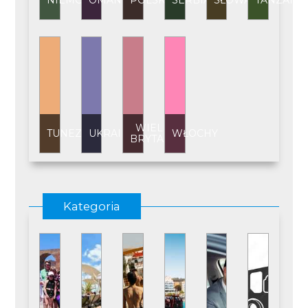
NIEMCY
OMAN
POLSKA
SERBIA
SŁOWACJA
TANZANI
WIELKA
TUNEZJA
UKRAINA
WŁOCHY
BRYTANIA
Kategoria