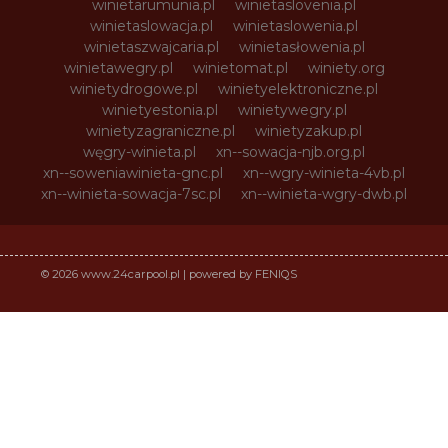
winietarumunia.pl
winietaslovenia.pl
winietaslowacja.pl
winietaslowenia.pl
winietaszwajcaria.pl
winietasłowenia.pl
winietawegry.pl
winietomat.pl
winiety.org
winietydrogowe.pl
winietyelektroniczne.pl
winietyestonia.pl
winietywegry.pl
winietyzagraniczne.pl
winietyzakup.pl
węgry-winieta.pl
xn--sowacja-njb.org.pl
xn--soweniawinieta-gnc.pl
xn--wgry-winieta-4vb.pl
xn--winieta-sowacja-7sc.pl
xn--winieta-wgry-dwb.pl
© 2026 www.24carpool.pl | powered by FENIQS