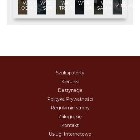
WYCIECZKA
WYCIECZKA
WYCIECZKA
WYNAJEM
WYNAJEM
ZIMOWIS
OBJAZDOWA
SZKOLNA
TRZYDNIOWA
BUSA
SAMOCHODU
Szukaj oferty
Kierunki
Destynacje
Polityka Prywatności
Regulamin strony
Zaloguj się
Kontakt
Usługi Internetowe