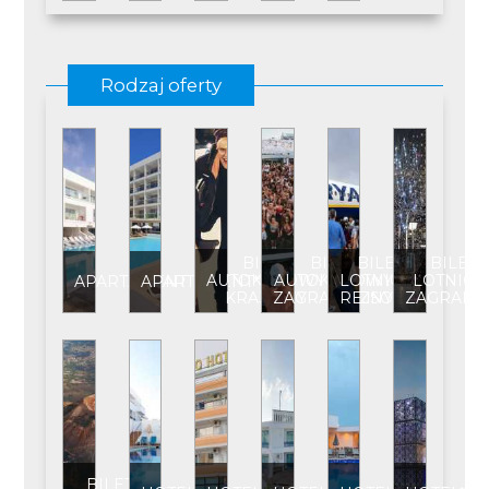
Rodzaj oferty
BILET
BILET
BILET
BILET
AUTOKAROWY
AUTOKAROWY
LOTNICZY
LOTNICZ
APARTAMENT
APARTAMENT****
KRAJOWY
ZAGRANICZNY
REJSOWY
ZAGRANI
BILET