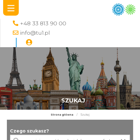
+48 33 813 90 00
info@tu1.pl
SZUKAJ
Strona główna
/
Szukaj
Czego szukasz?