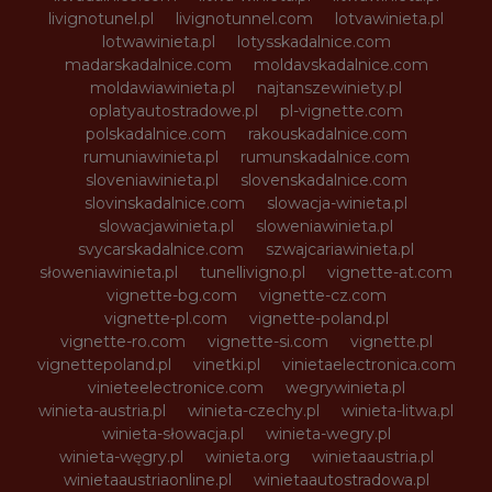
livignotunel.pl
livignotunnel.com
lotvawinieta.pl
lotwawinieta.pl
lotysskadalnice.com
madarskadalnice.com
moldavskadalnice.com
moldawiawinieta.pl
najtanszewiniety.pl
oplatyautostradowe.pl
pl-vignette.com
polskadalnice.com
rakouskadalnice.com
rumuniawinieta.pl
rumunskadalnice.com
sloveniawinieta.pl
slovenskadalnice.com
slovinskadalnice.com
slowacja-winieta.pl
slowacjawinieta.pl
sloweniawinieta.pl
svycarskadalnice.com
szwajcariawinieta.pl
słoweniawinieta.pl
tunellivigno.pl
vignette-at.com
vignette-bg.com
vignette-cz.com
vignette-pl.com
vignette-poland.pl
vignette-ro.com
vignette-si.com
vignette.pl
vignettepoland.pl
vinetki.pl
vinietaelectronica.com
vinieteelectronice.com
wegrywinieta.pl
winieta-austria.pl
winieta-czechy.pl
winieta-litwa.pl
winieta-słowacja.pl
winieta-wegry.pl
winieta-węgry.pl
winieta.org
winietaaustria.pl
winietaaustriaonline.pl
winietaautostradowa.pl