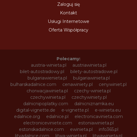
Zaloguj się
Kontakt
Usługi Internetowe
Oferta Współpracy
Polecamy:
austria-winieta.pl
austriawinieta.pl
bilet-autostradowy.pl
bilety-autostradowe.pl
bulgariawienieta.pl
bulgariawinieta.pl
bulharskadalnice.com
cenawiniety.pl
cenywiniet.pl
chorwacjawinieta.pl
czechy-winieta.pl
czechywinieta.pl
czechywiniety.pl
dalnicnipoplatky.com
dalnicniznamka.eu
digital-vignette.de
e-vignette.pl
e-winieta.eu
edalnice.org
edalnice.pl
electronicavinieta.com
electroniceviniete.com
estoniawinieta.pl
estonskadalnice.com
ewinieta.pl
info365.pl
litvadalnice.com
litwa-winieta.pl
litwawinieta.pl