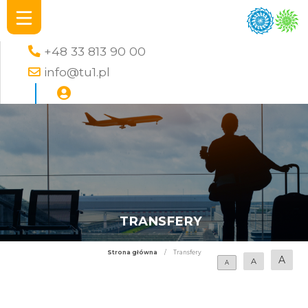
+48 33 813 90 00
info@tu1.pl
TRANSFERY
Strona główna
/
Transfery
A
A
A