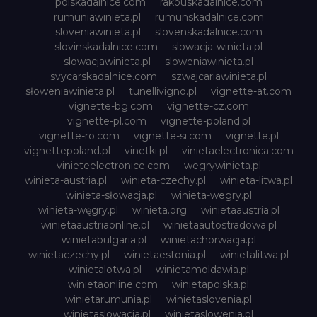
polskadalnice.com
rakouskadalnice.com
rumuniawinieta.pl
rumunskadalnice.com
sloveniawinieta.pl
slovenskadalnice.com
slovinskadalnice.com
slowacja-winieta.pl
slowacjawinieta.pl
sloweniawinieta.pl
svycarskadalnice.com
szwajcariawinieta.pl
słoweniawinieta.pl
tunellivigno.pl
vignette-at.com
vignette-bg.com
vignette-cz.com
vignette-pl.com
vignette-poland.pl
vignette-ro.com
vignette-si.com
vignette.pl
vignettepoland.pl
vinetki.pl
vinietaelectronica.com
vinieteelectronice.com
wegrywinieta.pl
winieta-austria.pl
winieta-czechy.pl
winieta-litwa.pl
winieta-słowacja.pl
winieta-wegry.pl
winieta-węgry.pl
winieta.org
winietaaustria.pl
winietaaustriaonline.pl
winietaautostradowa.pl
winietabulgaria.pl
winietachorwacja.pl
winietaczechy.pl
winietaestonia.pl
winietalitwa.pl
winietalotwa.pl
winietamoldawia.pl
winietaonline.com
winietapolska.pl
winietarumunia.pl
winietaslovenia.pl
winietaslowacja.pl
winietaslowenia.pl