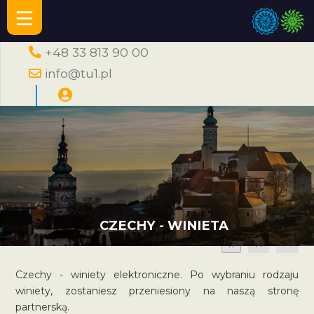
+48 33 813 90 00
info@tu1.pl
CZECHY - WINIETA
A
A
A
Czechy - winiety elektroniczne. Po wybraniu rodzaju
winiety, zostaniesz przeniesiony na naszą stronę
partnerską.