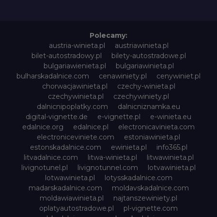
Polecamy:
austria-winieta.pl
austriawinieta.pl
bilet-autostradowy.pl
bilety-autostradowe.pl
bulgariawienieta.pl
bulgariawinieta.pl
bulharskadalnice.com
cenawiniety.pl
cenywiniet.pl
chorwacjawinieta.pl
czechy-winieta.pl
czechywinieta.pl
czechywiniety.pl
dalnicnipoplatky.com
dalnicniznamka.eu
digital-vignette.de
e-vignette.pl
e-winieta.eu
edalnice.org
edalnice.pl
electronicavinieta.com
electroniceviniete.com
estoniawinieta.pl
estonskadalnice.com
ewinieta.pl
info365.pl
litvadalnice.com
litwa-winieta.pl
litwawinieta.pl
livignotunel.pl
livignotunnel.com
lotvawinieta.pl
lotwawinieta.pl
lotysskadalnice.com
madarskadalnice.com
moldavskadalnice.com
moldawiawinieta.pl
najtanszewiniety.pl
oplatyautostradowe.pl
pl-vignette.com