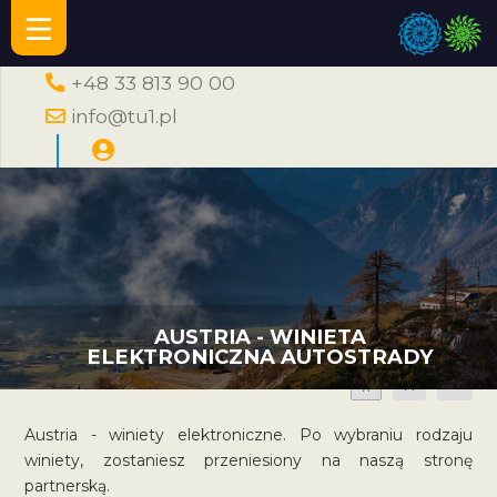
+48 33 813 90 00
info@tu1.pl
AUSTRIA - WINIETA
ELEKTRONICZNA AUTOSTRADY
A
A
A
Austria - winiety elektroniczne. Po wybraniu rodzaju
winiety, zostaniesz przeniesiony na naszą stronę
partnerską.