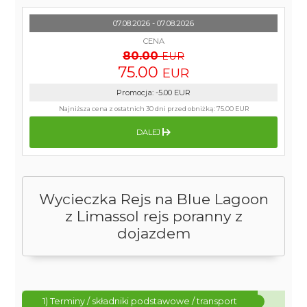
07.08.2026 - 07.08.2026
CENA
80.00
EUR
75.00
EUR
Promocja
:
-5.00
EUR
Najniższa cena z ostatnich 30 dni przed obniżką:
75.00 EUR
DALEJ
Wycieczka Rejs na Blue Lagoon
z Limassol rejs poranny z
dojazdem
1) Terminy / składniki podstawowe / transport