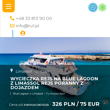
+48 33 813 90 00
info@tu1.pl
Limassol
→
Cypr
WYCIECZKA REJS NA BLUE LAGOON
Z LIMASSOL REJS PORANNY Z
DOJAZDEM
Blue Lagoon z Limassol - Tu musisz być!
326 PLN / 75 EUR
Cena od
348 PLN / 80 EUR