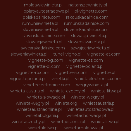
moldawiawinieta.pl
najtanszewiniety.pl
oplatyautostradowe.pl
pl-vignette.com
polskadalnice.com
rakouskadalnice.com
rumuniawinieta.pl
rumunskadalnice.com
sloveniawinieta.pl
slovenskadalnice.com
slovinskadalnice.com
slowacja-winieta.pl
slowacjawinieta.pl
sloweniawinieta.pl
svycarskadalnice.com
szwajcariawinieta.pl
słoweniawinieta.pl
tunellivigno.pl
vignette-at.com
vignette-bg.com
vignette-cz.com
vignette-pl.com
vignette-poland.pl
vignette-ro.com
vignette-si.com
vignette.pl
vignettepoland.pl
vinetki.pl
vinietaelectronica.com
vinieteelectronice.com
wegrywinieta.pl
winieta-austria.pl
winieta-czechy.pl
winieta-litwa.pl
winieta-słowacja.pl
winieta-wegry.pl
winieta-węgry.pl
winieta.org
winietaaustria.pl
winietaaustriaonline.pl
winietaautostradowa.pl
winietabulgaria.pl
winietachorwacja.pl
winietaczechy.pl
winietaestonia.pl
winietalitwa.pl
winietalotwa.pl
winietamoldawia.pl