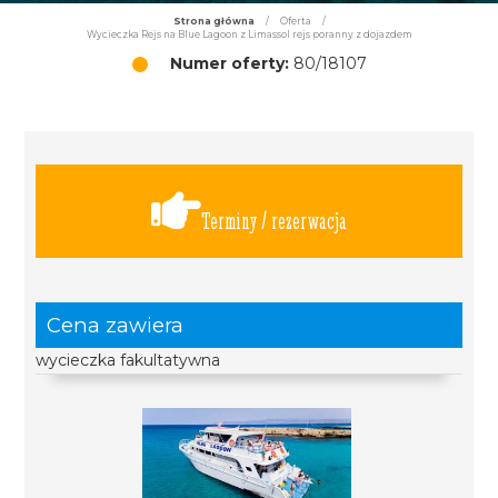
Strona główna
/
Oferta
/
Wycieczka Rejs na Blue Lagoon z Limassol rejs poranny z dojazdem
Numer oferty:
80/18107
Terminy / rezerwacja
Cena zawiera
wycieczka fakultatywna