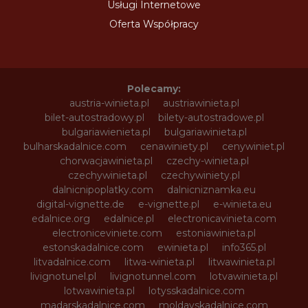
Usługi Internetowe
Oferta Współpracy
Polecamy:
austria-winieta.pl
austriawinieta.pl
bilet-autostradowy.pl
bilety-autostradowe.pl
bulgariawienieta.pl
bulgariawinieta.pl
bulharskadalnice.com
cenawiniety.pl
cenywiniet.pl
chorwacjawinieta.pl
czechy-winieta.pl
czechywinieta.pl
czechywiniety.pl
dalnicnipoplatky.com
dalnicniznamka.eu
digital-vignette.de
e-vignette.pl
e-winieta.eu
edalnice.org
edalnice.pl
electronicavinieta.com
electroniceviniete.com
estoniawinieta.pl
estonskadalnice.com
ewinieta.pl
info365.pl
litvadalnice.com
litwa-winieta.pl
litwawinieta.pl
livignotunel.pl
livignotunnel.com
lotvawinieta.pl
lotwawinieta.pl
lotysskadalnice.com
madarskadalnice.com
moldavskadalnice.com