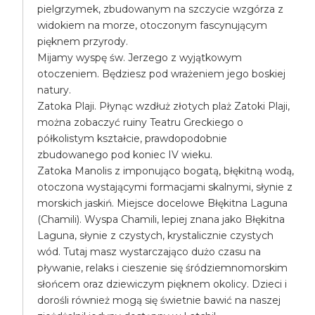
pielgrzymek, zbudowanym na szczycie wzgórza z
widokiem na morze, otoczonym fascynującym
pięknem przyrody.
Mijamy wyspę św. Jerzego z wyjątkowym
otoczeniem. Będziesz pod wrażeniem jego boskiej
natury.
Zatoka Plaji. Płynąc wzdłuż złotych plaż Zatoki Plaji,
można zobaczyć ruiny Teatru Greckiego o
półkolistym kształcie, prawdopodobnie
zbudowanego pod koniec IV wieku.
Zatoka Manolis z imponująco bogatą, błękitną wodą,
otoczona wystającymi formacjami skalnymi, słynie z
morskich jaskiń. Miejsce docelowe Błękitna Laguna
(Chamili). Wyspa Chamili, lepiej znana jako Błękitna
Laguna, słynie z czystych, krystalicznie czystych
wód. Tutaj masz wystarczająco dużo czasu na
pływanie, relaks i cieszenie się śródziemnomorskim
słońcem oraz dziewiczym pięknem okolicy. Dzieci i
dorośli również mogą się świetnie bawić na naszej