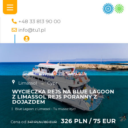
+48 33 813 90 00
info@tu1.pl
Limassol
→
Cypr
WYCIECZKA REJS NA BLUE LAGOON
Z LIMASSOL REJS PORANNY Z
DOJAZDEM
Blue Lagoon z Limassol - Tu musisz być!
326 PLN / 75 EUR
Cena od
347 PLN / 80 EUR