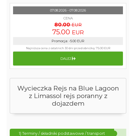
07.08.2026 - 07.08.2026
CENA
80.00
EUR
75.00
EUR
Promocja
:
-5.00
EUR
Najniższa cena z ostatnich 30 dni przed obniżką:
75.00 EUR
DALEJ
Wycieczka Rejs na Blue Lagoon
z Limassol rejs poranny z
dojazdem
1) Terminy / składniki podstawowe / transport