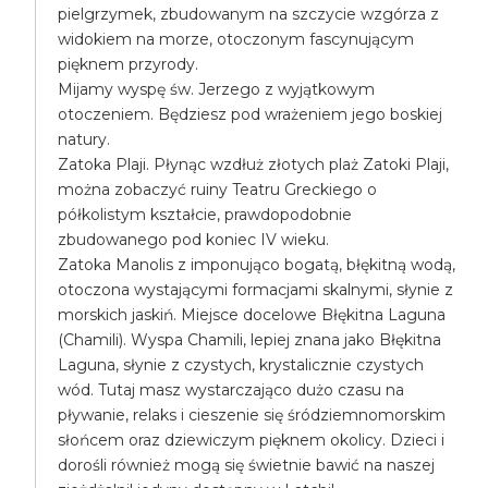
pielgrzymek, zbudowanym na szczycie wzgórza z
widokiem na morze, otoczonym fascynującym
pięknem przyrody.
Mijamy wyspę św. Jerzego z wyjątkowym
otoczeniem. Będziesz pod wrażeniem jego boskiej
natury.
Zatoka Plaji. Płynąc wzdłuż złotych plaż Zatoki Plaji,
można zobaczyć ruiny Teatru Greckiego o
półkolistym kształcie, prawdopodobnie
zbudowanego pod koniec IV wieku.
Zatoka Manolis z imponująco bogatą, błękitną wodą,
otoczona wystającymi formacjami skalnymi, słynie z
morskich jaskiń. Miejsce docelowe Błękitna Laguna
(Chamili). Wyspa Chamili, lepiej znana jako Błękitna
Laguna, słynie z czystych, krystalicznie czystych
wód. Tutaj masz wystarczająco dużo czasu na
pływanie, relaks i cieszenie się śródziemnomorskim
słońcem oraz dziewiczym pięknem okolicy. Dzieci i
dorośli również mogą się świetnie bawić na naszej