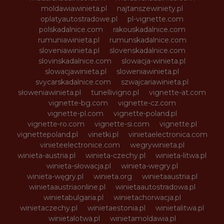
moldawiawinieta.pl
najtanszewiniety.pl
oplatyautostradowe.pl
pl-vignette.com
polskadalnice.com
rakouskadalnice.com
rumuniawinieta.pl
rumunskadalnice.com
sloveniawinieta.pl
slovenskadalnice.com
slovinskadalnice.com
slowacja-winieta.pl
slowacjawinieta.pl
sloweniawinieta.pl
svycarskadalnice.com
szwajcariawinieta.pl
słoweniawinieta.pl
tunellivigno.pl
vignette-at.com
vignette-bg.com
vignette-cz.com
vignette-pl.com
vignette-poland.pl
vignette-ro.com
vignette-si.com
vignette.pl
vignettepoland.pl
vinetki.pl
vinietaelectronica.com
vinieteelectronice.com
wegrywinieta.pl
winieta-austria.pl
winieta-czechy.pl
winieta-litwa.pl
winieta-słowacja.pl
winieta-wegry.pl
winieta-węgry.pl
winieta.org
winietaaustria.pl
winietaaustriaonline.pl
winietaautostradowa.pl
winietabulgaria.pl
winietachorwacja.pl
winietaczechy.pl
winietaestonia.pl
winietalitwa.pl
winietalotwa.pl
winietamoldawia.pl