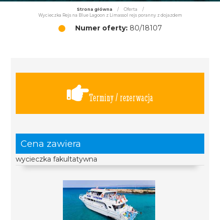
Strona główna
/
Oferta
/
Wycieczka Rejs na Blue Lagoon z Limassol rejs poranny z dojazdem
Numer oferty:
80/18107
Terminy / rezerwacja
Cena zawiera
wycieczka fakultatywna