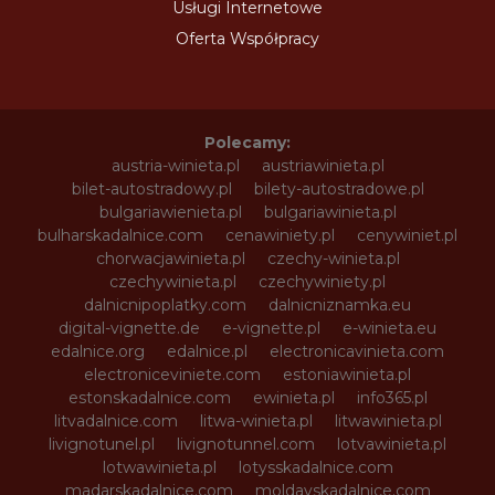
Usługi Internetowe
Oferta Współpracy
Polecamy:
austria-winieta.pl
austriawinieta.pl
bilet-autostradowy.pl
bilety-autostradowe.pl
bulgariawienieta.pl
bulgariawinieta.pl
bulharskadalnice.com
cenawiniety.pl
cenywiniet.pl
chorwacjawinieta.pl
czechy-winieta.pl
czechywinieta.pl
czechywiniety.pl
dalnicnipoplatky.com
dalnicniznamka.eu
digital-vignette.de
e-vignette.pl
e-winieta.eu
edalnice.org
edalnice.pl
electronicavinieta.com
electroniceviniete.com
estoniawinieta.pl
estonskadalnice.com
ewinieta.pl
info365.pl
litvadalnice.com
litwa-winieta.pl
litwawinieta.pl
livignotunel.pl
livignotunnel.com
lotvawinieta.pl
lotwawinieta.pl
lotysskadalnice.com
madarskadalnice.com
moldavskadalnice.com