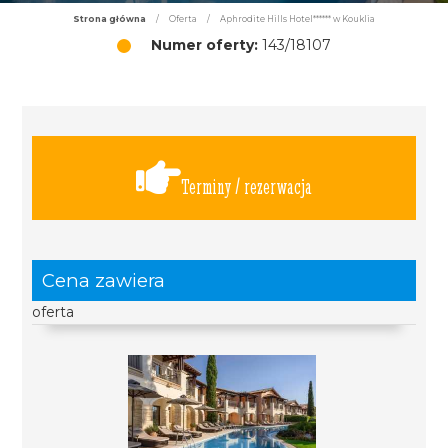
Strona główna
/
Oferta
/
Aphrodite Hills Hotel****** w Kouklia
Numer oferty:
143/18107
Terminy / rezerwacja
Cena zawiera
oferta