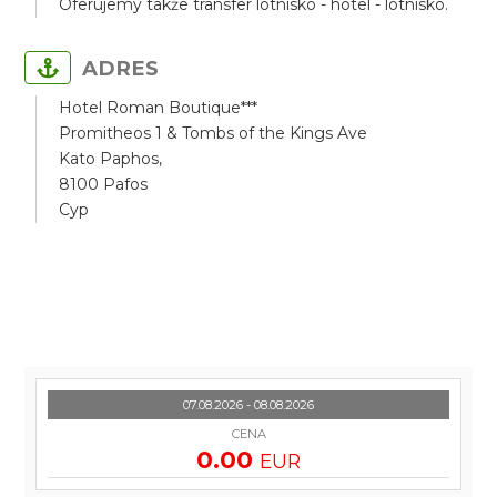
Oferujemy także transfer lotnisko - hotel - lotnisko.
ADRES
Hotel Roman Boutique***
Promitheos 1 & Tombs of the Kings Ave
Kato Paphos,
8100 Pafos
Cyp
07.08.2026 - 08.08.2026
CENA
0.00
EUR