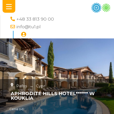
+48 33 813 90 00
info@tu1.pl
Pafos
→
Cypr
APHRODITE HILLS HOTEL****** W
KOUKLIA
Cena od