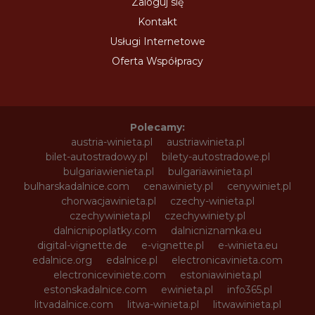
Zaloguj się
Kontakt
Usługi Internetowe
Oferta Współpracy
Polecamy:
austria-winieta.pl
austriawinieta.pl
bilet-autostradowy.pl
bilety-autostradowe.pl
bulgariawienieta.pl
bulgariawinieta.pl
bulharskadalnice.com
cenawiniety.pl
cenywiniet.pl
chorwacjawinieta.pl
czechy-winieta.pl
czechywinieta.pl
czechywiniety.pl
dalnicnipoplatky.com
dalnicniznamka.eu
digital-vignette.de
e-vignette.pl
e-winieta.eu
edalnice.org
edalnice.pl
electronicavinieta.com
electroniceviniete.com
estoniawinieta.pl
estonskadalnice.com
ewinieta.pl
info365.pl
litvadalnice.com
litwa-winieta.pl
litwawinieta.pl