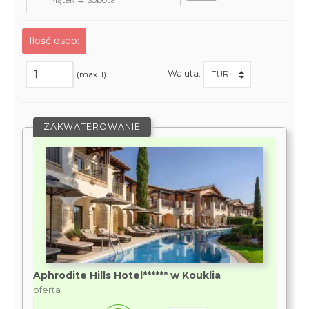
Ilość osób:
Waluta:
(max. 1)
ZAKWATEROWANIE
Aphrodite Hills Hotel****** w Kouklia
oferta