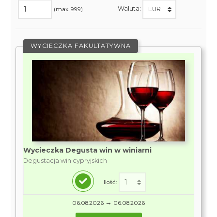
Waluta:
(max. 999)
WYCIECZKA FAKULTATYWNA
Wycieczka Degusta win w winiarni
Degustacja win cypryjskich
Ilość:
→
06.08.2026
06.08.2026