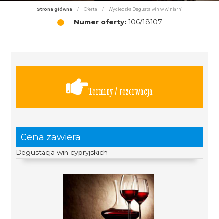
Strona główna
/
Oferta
/
Wycieczka Degusta win w winiarni
Numer oferty:
106/18107
Terminy / rezerwacja
Cena zawiera
Degustacja win cypryjskich