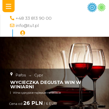
+48 33 813 90 00
info@tu1.pl
Pafos
→
Cypr
WYCIECZKA DEGUSTA WIN W
WINIARNI
WIna cypryjskie najlepsze na świecie
26 PLN
/ 6 EUR
Cena od