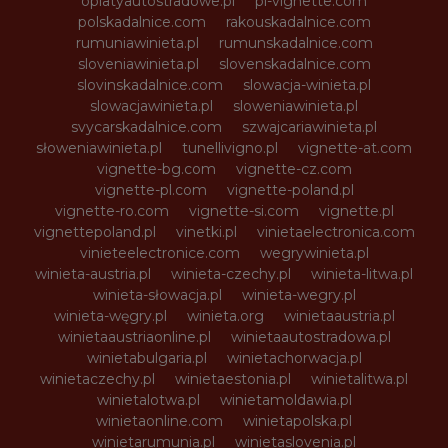
oplatyautostradowe.pl
pl-vignette.com
polskadalnice.com
rakouskadalnice.com
rumuniawinieta.pl
rumunskadalnice.com
sloveniawinieta.pl
slovenskadalnice.com
slovinskadalnice.com
slowacja-winieta.pl
slowacjawinieta.pl
sloweniawinieta.pl
svycarskadalnice.com
szwajcariawinieta.pl
słoweniawinieta.pl
tunellivigno.pl
vignette-at.com
vignette-bg.com
vignette-cz.com
vignette-pl.com
vignette-poland.pl
vignette-ro.com
vignette-si.com
vignette.pl
vignettepoland.pl
vinetki.pl
vinietaelectronica.com
vinieteelectronice.com
wegrywinieta.pl
winieta-austria.pl
winieta-czechy.pl
winieta-litwa.pl
winieta-słowacja.pl
winieta-wegry.pl
winieta-węgry.pl
winieta.org
winietaaustria.pl
winietaaustriaonline.pl
winietaautostradowa.pl
winietabulgaria.pl
winietachorwacja.pl
winietaczechy.pl
winietaestonia.pl
winietalitwa.pl
winietalotwa.pl
winietamoldawia.pl
winietaonline.com
winietapolska.pl
winietarumunia.pl
winietaslovenia.pl