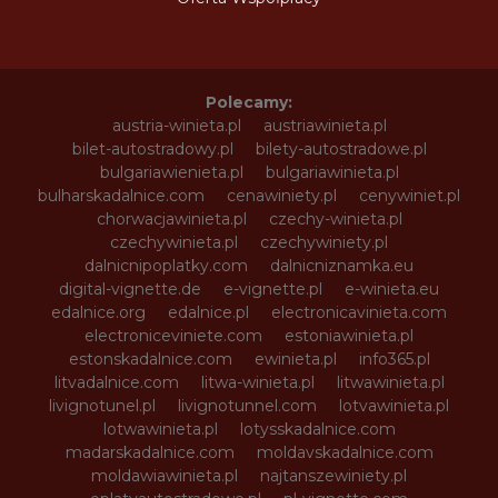
Polecamy:
austria-winieta.pl
austriawinieta.pl
bilet-autostradowy.pl
bilety-autostradowe.pl
bulgariawienieta.pl
bulgariawinieta.pl
bulharskadalnice.com
cenawiniety.pl
cenywiniet.pl
chorwacjawinieta.pl
czechy-winieta.pl
czechywinieta.pl
czechywiniety.pl
dalnicnipoplatky.com
dalnicniznamka.eu
digital-vignette.de
e-vignette.pl
e-winieta.eu
edalnice.org
edalnice.pl
electronicavinieta.com
electroniceviniete.com
estoniawinieta.pl
estonskadalnice.com
ewinieta.pl
info365.pl
litvadalnice.com
litwa-winieta.pl
litwawinieta.pl
livignotunel.pl
livignotunnel.com
lotvawinieta.pl
lotwawinieta.pl
lotysskadalnice.com
madarskadalnice.com
moldavskadalnice.com
moldawiawinieta.pl
najtanszewiniety.pl