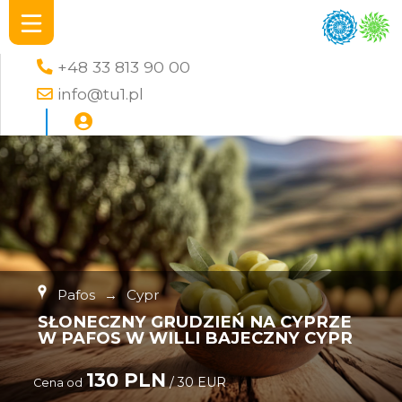
+48 33 813 90 00
info@tu1.pl
Pafos
→
Cypr
SŁONECZNY GRUDZIEŃ NA CYPRZE
W PAFOS W WILLI BAJECZNY CYPR
130 PLN
/ 30 EUR
Cena od