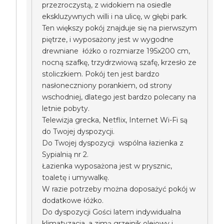
przezroczystą, z widokiem na osiedle
ekskluzywnych willi i na ulicę, w głębi park.
Ten większy pokój znajduje się na pierwszym
piętrze, i wyposażony jest w wygodne
drewniane łóżko o rozmiarze 195x200 cm,
nocną szafkę, trzydrzwiową szafę, krzesło ze
stoliczkiem. Pokój ten jest bardzo
nasłoneczniony porankiem, od strony
wschodniej, dlatego jest bardzo polecany na
letnie pobyty.
Telewizja grecka, Netflix, Internet Wi-Fi są
do Twojej dyspozycji.
Do Twojej dyspozycji wspólna łazienka z
Sypialnią nr 2.
Łazienka wyposażona jest w prysznic,
toaletę i umywalkę.
W razie potrzeby można doposażyć pokój w
dodatkowe łóżko.
Do dyspozycji Gości latem indywidualna
klimatyzacja, a zimą grzejnik olejowy i