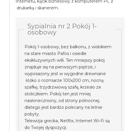
Internetu, kącik biznesowy z komputerem PC z
drukarką i skanerem.
Sypialnia nr 2 Pokój 1-
osobowy
Pokój 1-osobowy, bez balkonu, z widokiem
na stare miasto Pafos i osiedle
ekskluzywnych willi. Ten mniejszy pokój
znajduje się na pierwszym piętrze, i
wyposażony jest w wygodne drewniane
łóżko o rozmiarze 100x200 cm, nocną
szafkę, trzydrzwiową szafę, krzesło ze
stoliczkiem. Pokój ten jest mniej
nasłoneczniony, od strony północnej,
dlatego jest bardzo polecany na letnie
pobyty.
Telewizja grecka, Netflix, Internet Wi-Fi są
do Twojej dyspozycji.