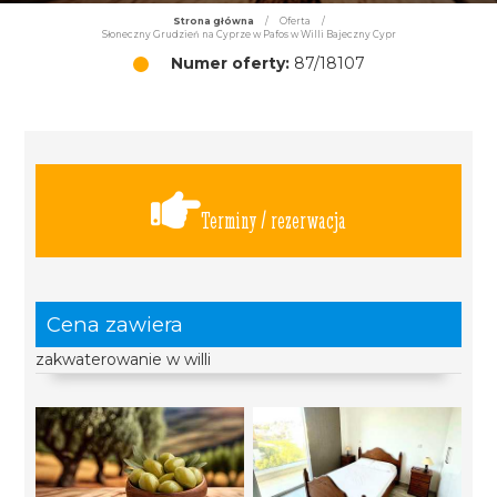
Strona główna
/
Oferta
/
Słoneczny Grudzień na Cyprze w Pafos w Willi Bajeczny Cypr
Numer oferty:
87/18107
Terminy / rezerwacja
Cena zawiera
zakwaterowanie w willi