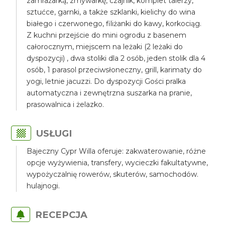
zamrażarką, zmywarkę, czajnik, komplet talerzy,
sztućce, garnki, a także szklanki, kielichy do wina
białego i czerwonego, filiżanki do kawy, korkociąg.
Z kuchni przejście do mini ogrodu z basenem
całorocznym, miejscem na leżaki (2 leżaki do
dyspozycji) , dwa stoliki dla 2 osób, jeden stolik dla 4
osób, 1 parasol przeciwsłoneczny, grill, karimaty do
yogi, letnie jacuzzi. Do dyspozycji Gości pralka
automatyczna i zewnętrzna suszarka na pranie,
prasowalnica i żelazko.
USŁUGI
Bajeczny Cypr Willa oferuje: zakwaterowanie, różne
opcje wyżywienia, transfery, wycieczki fakultatywne,
wypożyczalnię rowerów, skuterów, samochodów.
hulajnogi.
RECEPCJA