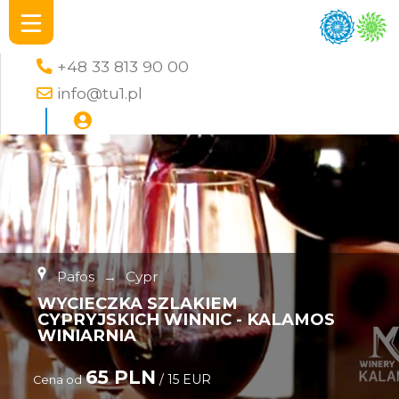
+48 33 813 90 00
info@tu1.pl
Pafos
→
Cypr
WYCIECZKA SZLAKIEM
CYPRYJSKICH WINNIC - KALAMOS
WINIARNIA
65 PLN
/ 15 EUR
Cena od