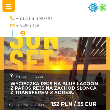
+48 33 813 90 00
info@tu1.pl
Pafos
→
Cypr
WYCIECZKA REJS NA BLUE LAGOON
Z PAFOS REJS NA ZACHÓD SŁOŃCA
Z TRANSFEREM Z ADRESU
152 PLN / 35 EUR
Cena od
195 PLN / 45 EUR