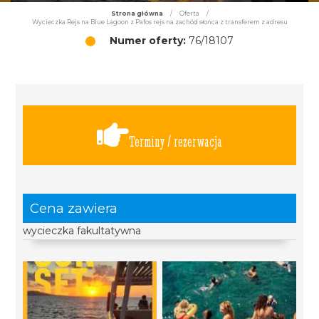
Strona główna
/
Oferta
/
Wycieczka Rejs na Blue Lagoon z Pafos rejs na zachód słońca z transferem z adresu
Numer oferty:
76/18107
Terminy / rezerwacja
Cena zawiera
wycieczka fakultatywna