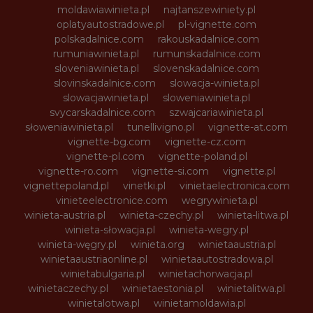
moldawiawinieta.pl
najtanszewiniety.pl
oplatyautostradowe.pl
pl-vignette.com
polskadalnice.com
rakouskadalnice.com
rumuniawinieta.pl
rumunskadalnice.com
sloveniawinieta.pl
slovenskadalnice.com
slovinskadalnice.com
slowacja-winieta.pl
slowacjawinieta.pl
sloweniawinieta.pl
svycarskadalnice.com
szwajcariawinieta.pl
słoweniawinieta.pl
tunellivigno.pl
vignette-at.com
vignette-bg.com
vignette-cz.com
vignette-pl.com
vignette-poland.pl
vignette-ro.com
vignette-si.com
vignette.pl
vignettepoland.pl
vinetki.pl
vinietaelectronica.com
vinieteelectronice.com
wegrywinieta.pl
winieta-austria.pl
winieta-czechy.pl
winieta-litwa.pl
winieta-słowacja.pl
winieta-wegry.pl
winieta-węgry.pl
winieta.org
winietaaustria.pl
winietaaustriaonline.pl
winietaautostradowa.pl
winietabulgaria.pl
winietachorwacja.pl
winietaczechy.pl
winietaestonia.pl
winietalitwa.pl
winietalotwa.pl
winietamoldawia.pl