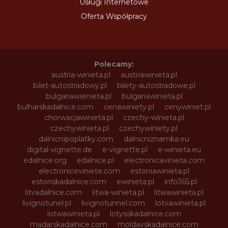
Usługi Internetowe
Oferta Współpracy
Polecamy:
austria-winieta.pl
austriawinieta.pl
bilet-autostradowy.pl
bilety-autostradowe.pl
bulgariawienieta.pl
bulgariawinieta.pl
bulharskadalnice.com
cenawiniety.pl
cenywiniet.pl
chorwacjawinieta.pl
czechy-winieta.pl
czechywinieta.pl
czechywiniety.pl
dalnicnipoplatky.com
dalnicniznamka.eu
digital-vignette.de
e-vignette.pl
e-winieta.eu
edalnice.org
edalnice.pl
electronicavinieta.com
electroniceviniete.com
estoniawinieta.pl
estonskadalnice.com
ewinieta.pl
info365.pl
litvadalnice.com
litwa-winieta.pl
litwawinieta.pl
livignotunel.pl
livignotunnel.com
lotvawinieta.pl
lotwawinieta.pl
lotysskadalnice.com
madarskadalnice.com
moldavskadalnice.com