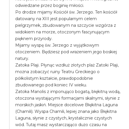
odwiedzane przez boginię miłości.
Po drodze mijamy Kościół św. Jerzego. Ten kościół
datowany na XIII jest popularnym celem
pielgrzymek, zbudowanym na szczycie wzgórza z
widokiem na morze, otoczonym fascynującym
pięknem przyrody.
Mijamy wyspę św. Jerzego z wyjątkowym
otoczeniem. Będziesz pod wrażeniem jego boskiej
natury.
Zatoka Plaji. Płynąc wzdłuż złotych plaż Zatoki Plaji,
można zobaczyć ruiny Teatru Greckiego o
półkolistym kształcie, prawdopodobnie
zbudowanego pod koniec IV wieku.
Zatoka Manolis z imponująco bogatą, błękitną wodą,
otoczona wystającymi formacjami skalnymi, słynie z
morskich jaskiń. Miejsce docelowe Błękitna Laguna
(Chamili). Wyspa Chamili, lepiej znana jako Błękitna
Laguna, słynie z czystych, krystalicznie czystych
wód. Tutaj masz wystarczająco dużo czasu na