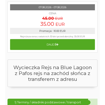
07.08.2026 - 07.08.2026
CENA
45.00
EUR
35.00
EUR
Promocja
:
-10.00
EUR
Najniższa cena z ostatnich 30 dni przed obniżką:
35.00 EUR
DALEJ
Wycieczka Rejs na Blue Lagoon
z Pafos rejs na zachód słońca z
transferem z adresu
1) Terminy / składniki podstawowe / transport