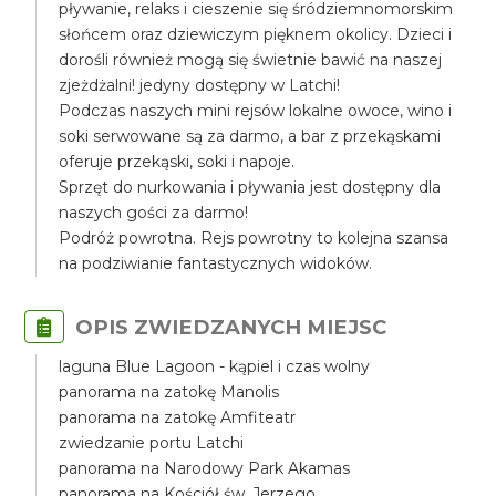
pływanie, relaks i cieszenie się śródziemnomorskim
słońcem oraz dziewiczym pięknem okolicy. Dzieci i
dorośli również mogą się świetnie bawić na naszej
zjeżdżalni! jedyny dostępny w Latchi!
Podczas naszych mini rejsów lokalne owoce, wino i
soki serwowane są za darmo, a bar z przekąskami
oferuje przekąski, soki i napoje.
Sprzęt do nurkowania i pływania jest dostępny dla
naszych gości za darmo!
Podróż powrotna. Rejs powrotny to kolejna szansa
na podziwianie fantastycznych widoków.
OPIS ZWIEDZANYCH MIEJSC
laguna Blue Lagoon - kąpiel i czas wolny
panorama na zatokę Manolis
panorama na zatokę Amfiteatr
zwiedzanie portu Latchi
panorama na Narodowy Park Akamas
panorama na Kościół św. Jerzego