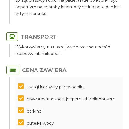
sprzęt plażowy i ubiór na plaże, także do kąpieli, być
odpornym na choroby lokomocyjne lub posiadać leki
w tym kierunku
TRANSPORT
Wykorzystamy na naszej wycieczce samochód
osobowy lub mikrobus.
CENA ZAWIERA
usługi kierowcy przewodnika
prywatny transport jeepem lub mikrobusem
parkingi
butelka wody