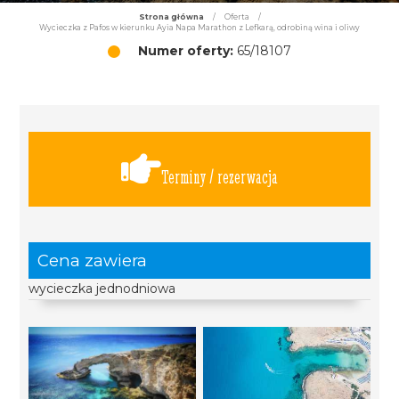
Strona główna
/
Oferta
/
Wycieczka z Pafos w kierunku Ayia Napa Marathon z Lefkarą, odrobiną wina i oliwy
Numer oferty:
65/18107
Terminy / rezerwacja
Cena zawiera
wycieczka jednodniowa