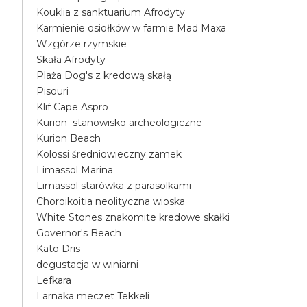
Kouklia z sanktuarium Afrodyty
Karmienie osiołków w farmie Mad Maxa
Wzgórze rzymskie
Skała Afrodyty
Plaża Dog's z kredową skałą
Pisouri
Klif Cape Aspro
Kurion stanowisko archeologiczne
Kurion Beach
Kolossi średniowieczny zamek
Limassol Marina
Limassol starówka z parasolkami
Choroikoitia neolityczna wioska
White Stones znakomite kredowe skałki
Governor's Beach
Kato Dris
degustacja w winiarni
Lefkara
Larnaka meczet Tekkeli