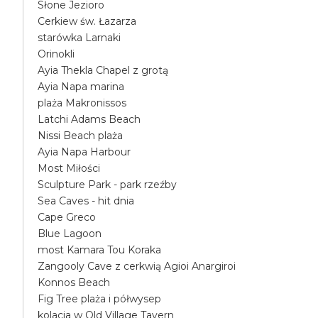
Słone Jezioro
Cerkiew św. Łazarza
starówka Larnaki
Orinokli
Ayia Thekla Chapel z grotą
Ayia Napa marina
plaża Makronissos
Latchi Adams Beach
Nissi Beach plaża
Ayia Napa Harbour
Most Miłości
Sculpture Park - park rzeźby
Sea Caves - hit dnia
Cape Greco
Blue Lagoon
most Kamara Tou Koraka
Zangooly Cave z cerkwią Agioi Anargiroi
Konnos Beach
Fig Tree plaża i półwysep
kolacja w Old Village Tavern