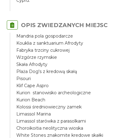
Cypru.
OPIS ZWIEDZANYCH MIEJSC
Mandria pola gospodarcze
Kouklia z sanktuarium Afrodyty
Fabryka trzciny cukrowej
Wzgórze rzymskie
Skała Afrodyty
Plaża Dog's z kredową skałą
Pisouri
Klif Cape Aspro
Kurion stanowisko archeologiczne
Kurion Beach
Kolossi średniowieczny zamek
Limassol Marina
Limassol starówka z parasolkami
Choroikoitia neolityczna wioska
White Stones znakomite kredowe skałki