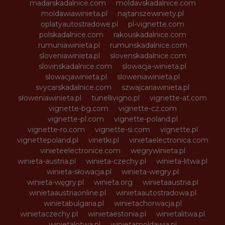
madarskadalnice.com
moldavskadalnice.com
moldawiawinieta.pl
najtanszewiniety.pl
oplatyautostradowe.pl
pl-vignette.com
polskadalnice.com
rakouskadalnice.com
rumuniawinieta.pl
rumunskadalnice.com
sloveniawinieta.pl
slovenskadalnice.com
slovinskadalnice.com
slowacja-winieta.pl
slowacjawinieta.pl
sloweniawinieta.pl
svycarskadalnice.com
szwajcariawinieta.pl
słoweniawinieta.pl
tunellivigno.pl
vignette-at.com
vignette-bg.com
vignette-cz.com
vignette-pl.com
vignette-poland.pl
vignette-ro.com
vignette-si.com
vignette.pl
vignettepoland.pl
vinetki.pl
vinietaelectronica.com
vinieteelectronice.com
wegrywinieta.pl
winieta-austria.pl
winieta-czechy.pl
winieta-litwa.pl
winieta-słowacja.pl
winieta-wegry.pl
winieta-węgry.pl
winieta.org
winietaaustria.pl
winietaaustriaonline.pl
winietaautostradowa.pl
winietabulgaria.pl
winietachorwacja.pl
winietaczechy.pl
winietaestonia.pl
winietalitwa.pl
winietalotwa.pl
winietamoldawia.pl