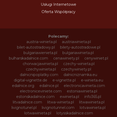
Usługi Internetowe
Oferta Współpracy
Polecamy:
austria-winieta.pl
austriawinieta.pl
bilet-autostradowy.pl
bilety-autostradowe.pl
bulgariawienieta.pl
bulgariawinieta.pl
bulharskadalnice.com
cenawiniety.pl
cenywiniet.pl
chorwacjawinieta.pl
czechy-winieta.pl
czechywinieta.pl
czechywiniety.pl
dalnicnipoplatky.com
dalnicniznamka.eu
digital-vignette.de
e-vignette.pl
e-winieta.eu
edalnice.org
edalnice.pl
electronicavinieta.com
electroniceviniete.com
estoniawinieta.pl
estonskadalnice.com
ewinieta.pl
info365.pl
litvadalnice.com
litwa-winieta.pl
litwawinieta.pl
livignotunel.pl
livignotunnel.com
lotvawinieta.pl
lotwawinieta.pl
lotysskadalnice.com