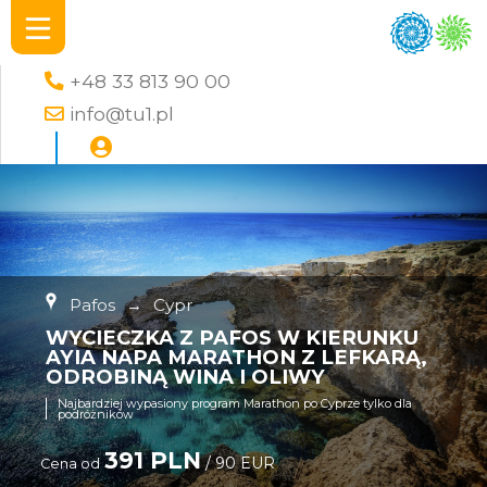
+48 33 813 90 00
info@tu1.pl
Pafos
→
Cypr
WYCIECZKA Z PAFOS W KIERUNKU
AYIA NAPA MARATHON Z LEFKARĄ,
ODROBINĄ WINA I OLIWY
Najbardziej wypasiony program Marathon po Cyprze tylko dla
podróżników
391 PLN
/ 90 EUR
Cena od