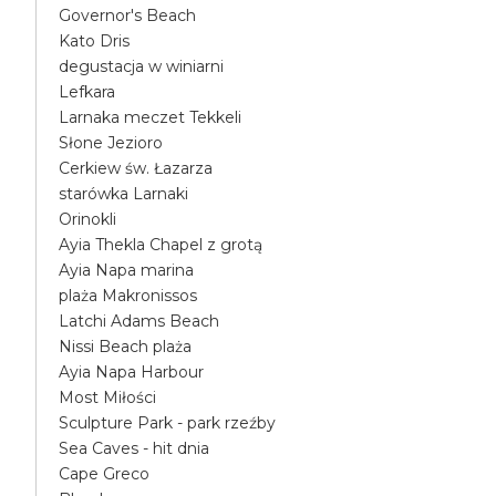
Governor's Beach
Kato Dris
degustacja w winiarni
Lefkara
Larnaka meczet Tekkeli
Słone Jezioro
Cerkiew św. Łazarza
starówka Larnaki
Orinokli
Ayia Thekla Chapel z grotą
Ayia Napa marina
plaża Makronissos
Latchi Adams Beach
Nissi Beach plaża
Ayia Napa Harbour
Most Miłości
Sculpture Park - park rzeźby
Sea Caves - hit dnia
Cape Greco