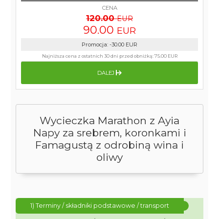
CENA
120.00
EUR
90.00
EUR
Promocja
:
-30.00
EUR
Najniższa cena z ostatnich 30 dni przed obniżką:
75.00 EUR
DALEJ
Wycieczka Marathon z Ayia
Napy za srebrem, koronkami i
Famagustą z odrobiną wina i
oliwy
1) Terminy / składniki podstawowe / transport