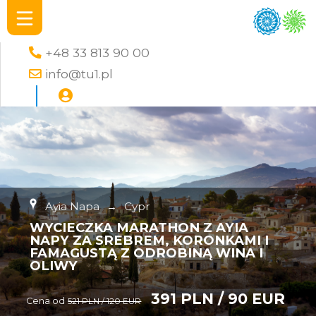
+48 33 813 90 00
info@tu1.pl
Ayia Napa
→
Cypr
WYCIECZKA MARATHON Z AYIA
NAPY ZA SREBREM, KORONKAMI I
FAMAGUSTĄ Z ODROBINĄ WINA I
OLIWY
391 PLN / 90 EUR
Cena od
521 PLN / 120 EUR