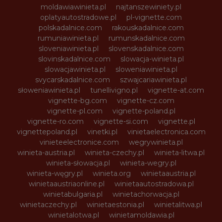
moldawiawinieta.pl
najtanszewiniety.pl
oplatyautostradowe.pl
pl-vignette.com
polskadalnice.com
rakouskadalnice.com
rumuniawinieta.pl
rumunskadalnice.com
sloveniawinieta.pl
slovenskadalnice.com
slovinskadalnice.com
slowacja-winieta.pl
slowacjawinieta.pl
sloweniawinieta.pl
svycarskadalnice.com
szwajcariawinieta.pl
słoweniawinieta.pl
tunellivigno.pl
vignette-at.com
vignette-bg.com
vignette-cz.com
vignette-pl.com
vignette-poland.pl
vignette-ro.com
vignette-si.com
vignette.pl
vignettepoland.pl
vinetki.pl
vinietaelectronica.com
vinieteelectronice.com
wegrywinieta.pl
winieta-austria.pl
winieta-czechy.pl
winieta-litwa.pl
winieta-słowacja.pl
winieta-wegry.pl
winieta-węgry.pl
winieta.org
winietaaustria.pl
winietaaustriaonline.pl
winietaautostradowa.pl
winietabulgaria.pl
winietachorwacja.pl
winietaczechy.pl
winietaestonia.pl
winietalitwa.pl
winietalotwa.pl
winietamoldawia.pl