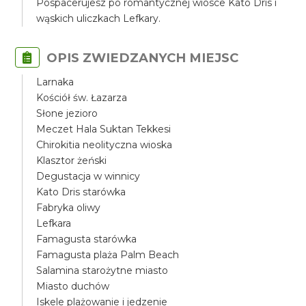
Pospacerujesz po romantycznej wiosce Kato Dris i
wąskich uliczkach Lefkary.
OPIS ZWIEDZANYCH MIEJSC
Larnaka
Kościół św. Łazarza
Słone jezioro
Meczet Hala Suktan Tekkesi
Chirokitia neolityczna wioska
Klasztor żeński
Degustacja w winnicy
Kato Dris starówka
Fabryka oliwy
Lefkara
Famagusta starówka
Famagusta plaża Palm Beach
Salamina starożytne miasto
Miasto duchów
Iskele plażowanie i jedzenie