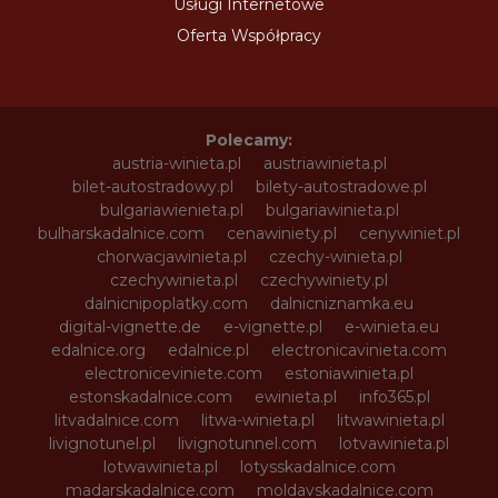
Usługi Internetowe
Oferta Współpracy
Polecamy:
austria-winieta.pl
austriawinieta.pl
bilet-autostradowy.pl
bilety-autostradowe.pl
bulgariawienieta.pl
bulgariawinieta.pl
bulharskadalnice.com
cenawiniety.pl
cenywiniet.pl
chorwacjawinieta.pl
czechy-winieta.pl
czechywinieta.pl
czechywiniety.pl
dalnicnipoplatky.com
dalnicniznamka.eu
digital-vignette.de
e-vignette.pl
e-winieta.eu
edalnice.org
edalnice.pl
electronicavinieta.com
electroniceviniete.com
estoniawinieta.pl
estonskadalnice.com
ewinieta.pl
info365.pl
litvadalnice.com
litwa-winieta.pl
litwawinieta.pl
livignotunel.pl
livignotunnel.com
lotvawinieta.pl
lotwawinieta.pl
lotysskadalnice.com
madarskadalnice.com
moldavskadalnice.com