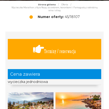
Strona główna
/
Oferta
/
Wycieczka Marathon z Ayia Napy za srebrem, koronkami i Famagustą z odrobiną
wina i oliwy
Numer oferty:
45/18107
Terminy / rezerwacja
Cena zawiera
wycieczka jednodniowa