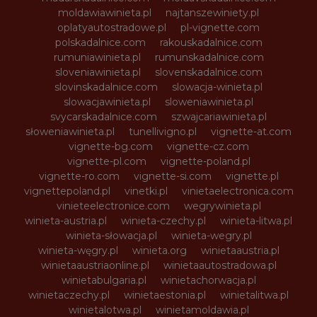
moldawiawinieta.pl
najtanszewiniety.pl
oplatyautostradowe.pl
pl-vignette.com
polskadalnice.com
rakouskadalnice.com
rumuniawinieta.pl
rumunskadalnice.com
sloveniawinieta.pl
slovenskadalnice.com
slovinskadalnice.com
slowacja-winieta.pl
slowacjawinieta.pl
sloweniawinieta.pl
svycarskadalnice.com
szwajcariawinieta.pl
słoweniawinieta.pl
tunellivigno.pl
vignette-at.com
vignette-bg.com
vignette-cz.com
vignette-pl.com
vignette-poland.pl
vignette-ro.com
vignette-si.com
vignette.pl
vignettepoland.pl
vinetki.pl
vinietaelectronica.com
vinieteelectronice.com
wegrywinieta.pl
winieta-austria.pl
winieta-czechy.pl
winieta-litwa.pl
winieta-słowacja.pl
winieta-wegry.pl
winieta-węgry.pl
winieta.org
winietaaustria.pl
winietaaustriaonline.pl
winietaautostradowa.pl
winietabulgaria.pl
winietachorwacja.pl
winietaczechy.pl
winietaestonia.pl
winietalitwa.pl
winietalotwa.pl
winietamoldawia.pl