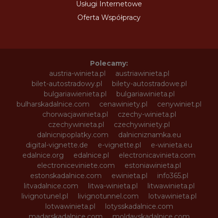
Usługi Internetowe
Oferta Współpracy
Polecamy:
austria-winieta.pl
austriawinieta.pl
bilet-autostradowy.pl
bilety-autostradowe.pl
bulgariawienieta.pl
bulgariawinieta.pl
bulharskadalnice.com
cenawiniety.pl
cenywiniet.pl
chorwacjawinieta.pl
czechy-winieta.pl
czechywinieta.pl
czechywiniety.pl
dalnicnipoplatky.com
dalnicniznamka.eu
digital-vignette.de
e-vignette.pl
e-winieta.eu
edalnice.org
edalnice.pl
electronicavinieta.com
electroniceviniete.com
estoniawinieta.pl
estonskadalnice.com
ewinieta.pl
info365.pl
litvadalnice.com
litwa-winieta.pl
litwawinieta.pl
livignotunel.pl
livignotunnel.com
lotvawinieta.pl
lotwawinieta.pl
lotysskadalnice.com
madarskadalnice.com
moldavskadalnice.com