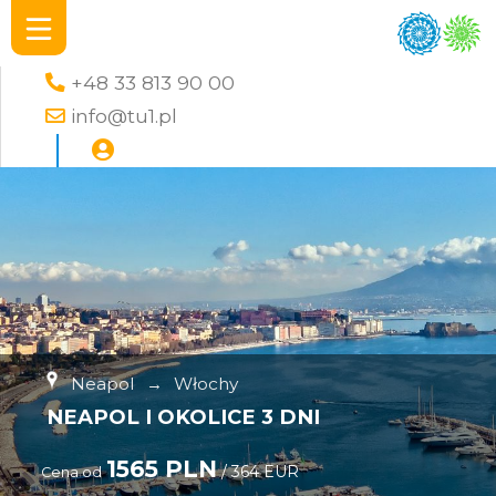
+48 33 813 90 00
info@tu1.pl
Neapol
→
Włochy
NEAPOL I OKOLICE 3 DNI
1565 PLN
/ 364 EUR
Cena od