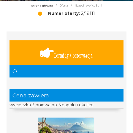
Strona główna
/
Oferta
/
Neapol i okolice 3 dni
Numer oferty:
2/18111
Terminy / rezerwacja
O
Cena zawiera
wycieczka 3 dniowa do Neapolu i okolice