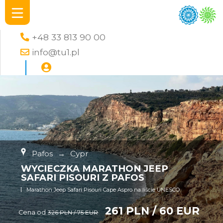
+48 33 813 90 00
info@tu1.pl
Pafos
→
Cypr
WYCIECZKA MARATHON JEEP
SAFARI PISOURI Z PAFOS
Marathon Jeep Safari Pisouri Cape Aspro na liście UNESCO
261 PLN / 60 EUR
Cena od
326 PLN / 75 EUR