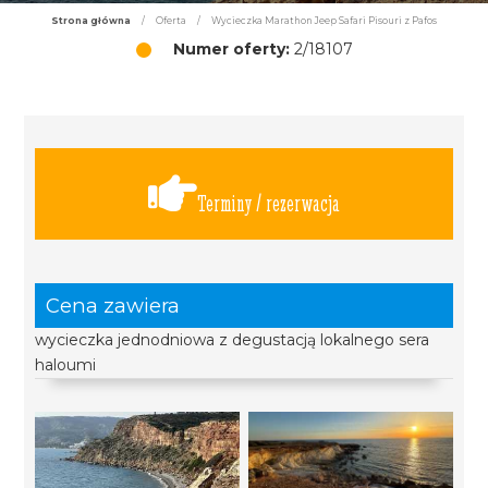
Strona główna
/
Oferta
/
Wycieczka Marathon Jeep Safari Pisouri z Pafos
Numer oferty:
2/18107
Terminy / rezerwacja
Cena zawiera
wycieczka jednodniowa z degustacją lokalnego sera
haloumi