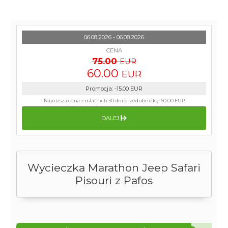
06.08.2026 - 06.08.2026
CENA
75.00
EUR
60.00
EUR
Promocja
:
-15.00
EUR
Najniższa cena z ostatnich 30 dni przed obniżką:
60.00 EUR
DALEJ
Wycieczka Marathon Jeep Safari
Pisouri z Pafos