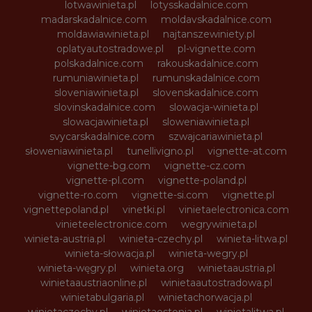
lotwawinieta.pl
lotysskadalnice.com
madarskadalnice.com
moldavskadalnice.com
moldawiawinieta.pl
najtanszewiniety.pl
oplatyautostradowe.pl
pl-vignette.com
polskadalnice.com
rakouskadalnice.com
rumuniawinieta.pl
rumunskadalnice.com
sloveniawinieta.pl
slovenskadalnice.com
slovinskadalnice.com
slowacja-winieta.pl
slowacjawinieta.pl
sloweniawinieta.pl
svycarskadalnice.com
szwajcariawinieta.pl
słoweniawinieta.pl
tunellivigno.pl
vignette-at.com
vignette-bg.com
vignette-cz.com
vignette-pl.com
vignette-poland.pl
vignette-ro.com
vignette-si.com
vignette.pl
vignettepoland.pl
vinetki.pl
vinietaelectronica.com
vinieteelectronice.com
wegrywinieta.pl
winieta-austria.pl
winieta-czechy.pl
winieta-litwa.pl
winieta-słowacja.pl
winieta-wegry.pl
winieta-węgry.pl
winieta.org
winietaaustria.pl
winietaaustriaonline.pl
winietaautostradowa.pl
winietabulgaria.pl
winietachorwacja.pl