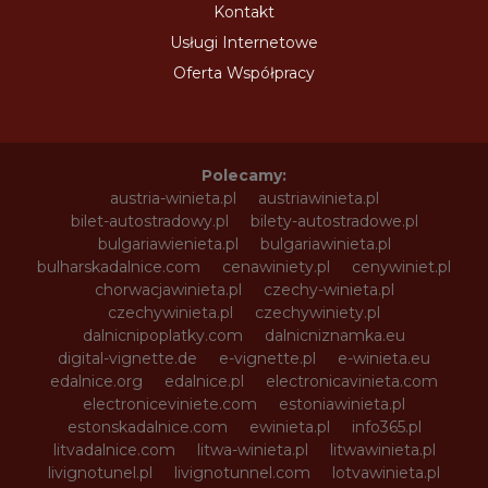
Kontakt
Usługi Internetowe
Oferta Współpracy
Polecamy:
austria-winieta.pl
austriawinieta.pl
bilet-autostradowy.pl
bilety-autostradowe.pl
bulgariawienieta.pl
bulgariawinieta.pl
bulharskadalnice.com
cenawiniety.pl
cenywiniet.pl
chorwacjawinieta.pl
czechy-winieta.pl
czechywinieta.pl
czechywiniety.pl
dalnicnipoplatky.com
dalnicniznamka.eu
digital-vignette.de
e-vignette.pl
e-winieta.eu
edalnice.org
edalnice.pl
electronicavinieta.com
electroniceviniete.com
estoniawinieta.pl
estonskadalnice.com
ewinieta.pl
info365.pl
litvadalnice.com
litwa-winieta.pl
litwawinieta.pl
livignotunel.pl
livignotunnel.com
lotvawinieta.pl