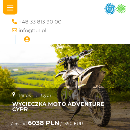
+48 33 813 90 00
info@tu1.pl
Pafos
→
Cypr
WYCIECZKA MOTO ADVENTURE
CYPR
6038 PLN
/ 1390 EUR
Cena od