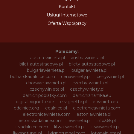
Kontakt
Usługi Internetowe
Oferta Współpracy
Polecamy:
austria-winieta.pl
austriawinieta.pl
bilet-autostradowy.pl
bilety-autostradowe.pl
bulgariawienieta.pl
bulgariawinieta.pl
bulharskadalnice.com
cenawiniety.pl
cenywiniet.pl
chorwacjawinieta.pl
czechy-winieta.pl
czechywinieta.pl
czechywiniety.pl
dalnicnipoplatky.com
dalnicniznamka.eu
digital-vignette.de
e-vignette.pl
e-winieta.eu
edalnice.org
edalnice.pl
electronicavinieta.com
electroniceviniete.com
estoniawinieta.pl
estonskadalnice.com
ewinieta.pl
info365.pl
litvadalnice.com
litwa-winieta.pl
litwawinieta.pl
livignotunel.pl
livignotunnel.com
lotvawinieta.pl