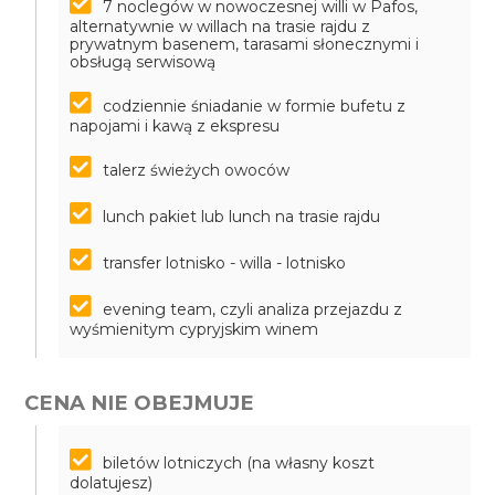
7 noclegów w nowoczesnej willi w Pafos,
alternatywnie w willach na trasie rajdu z
prywatnym basenem, tarasami słonecznymi i
obsługą serwisową
codziennie śniadanie w formie bufetu z
napojami i kawą z ekspresu
talerz świeżych owoców
lunch pakiet lub lunch na trasie rajdu
transfer lotnisko - willa - lotnisko
evening team, czyli analiza przejazdu z
wyśmienitym cypryjskim winem
CENA NIE OBEJMUJE
biletów lotniczych (na własny koszt
dolatujesz)