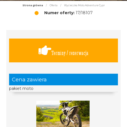
Strona główna
/
Oferta
/
Wycieczka Moto Adventure Cypr
Numer oferty:
17/18107
Terminy / rezerwacja
Cena zawiera
pakiet moto