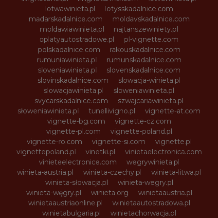
lotwawinieta.pl
lotysskadalnice.com
madarskadalnice.com
moldavskadalnice.com
moldawiawinieta.pl
najtanszewiniety.pl
oplatyautostradowe.pl
pl-vignette.com
polskadalnice.com
rakouskadalnice.com
rumuniawinieta.pl
rumunskadalnice.com
sloveniawinieta.pl
slovenskadalnice.com
slovinskadalnice.com
slowacja-winieta.pl
slowacjawinieta.pl
sloweniawinieta.pl
svycarskadalnice.com
szwajcariawinieta.pl
słoweniawinieta.pl
tunellivigno.pl
vignette-at.com
vignette-bg.com
vignette-cz.com
vignette-pl.com
vignette-poland.pl
vignette-ro.com
vignette-si.com
vignette.pl
vignettepoland.pl
vinetki.pl
vinietaelectronica.com
vinieteelectronice.com
wegrywinieta.pl
winieta-austria.pl
winieta-czechy.pl
winieta-litwa.pl
winieta-słowacja.pl
winieta-wegry.pl
winieta-węgry.pl
winieta.org
winietaaustria.pl
winietaaustriaonline.pl
winietaautostradowa.pl
winietabulgaria.pl
winietachorwacja.pl