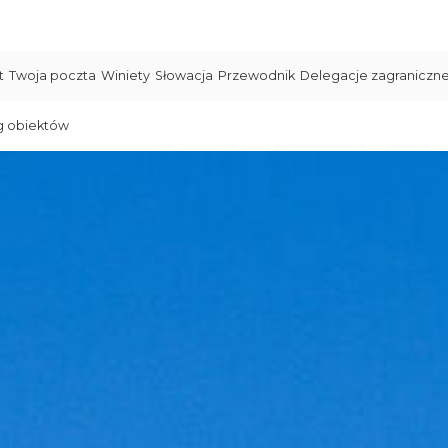
t
Twoja poczta
Winiety
Słowacja
Przewodnik
Delegacje zagraniczn
g obiektów