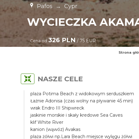
Pafos
→
Cypr
WYCIECZKA AKAMA
326 PLN
/ 75 EUR
Cena od
Strona gł
NASZE CELE
plaża Potima Beach z widokowym serduszkiem
Łaźnie Adonisa (czas wolny na pływanie 45 min)
wrak Endro III Shipwreck
jaskinie morskie i skały kredowe Sea Caves
klif White River
kanion (wąwóz) Avakas
plaża żółwi np.Lara Beach miejsce wylęgu żółwi