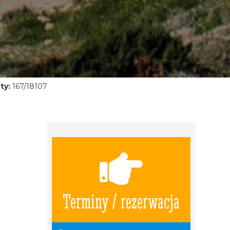
ty:
167/18107
Terminy / rezerwacja