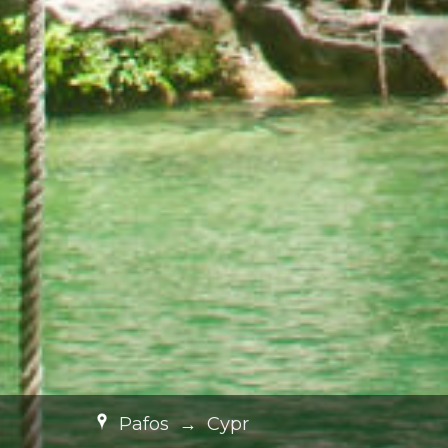
Pafos
→
Cypr