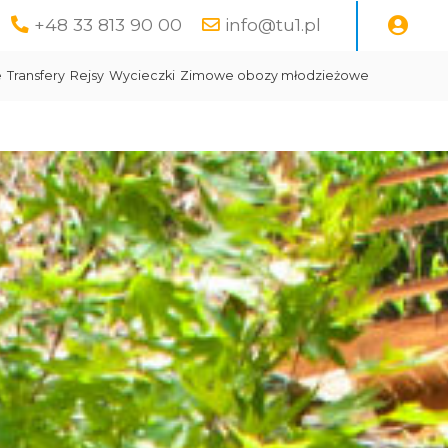
+48 33 813 90 00
info@tu1.pl
e
Transfery
Rejsy
Wycieczki
Zimowe obozy młodzieżowe