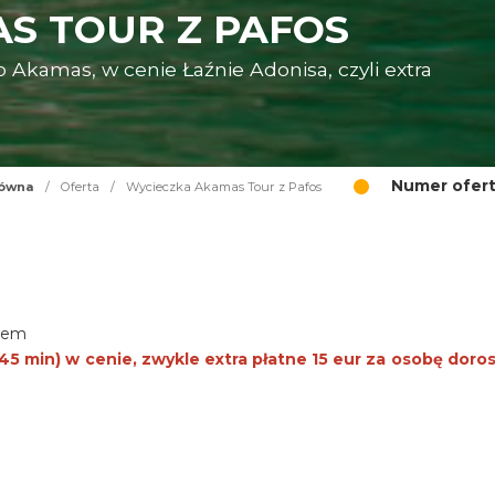
S TOUR Z PAFOS
kamas, w cenie Łaźnie Adonisa, czyli extra
Numer ofert
łówna
/
Oferta
/
Wycieczka Akamas Tour z Pafos
kiem
5 min) w cenie, zwykle extra płatne 15 eur za osobę dorosł