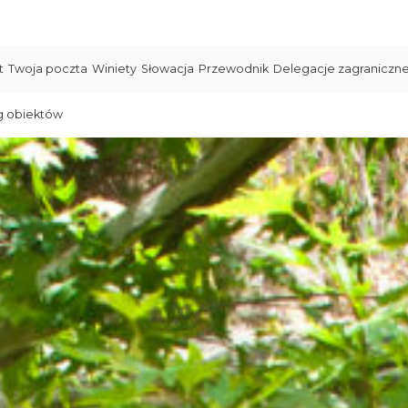
t
Twoja poczta
Winiety
Słowacja
Przewodnik
Delegacje zagraniczn
g obiektów