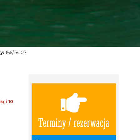
y:
166/18107
ą i 10
Terminy / rezerwacja