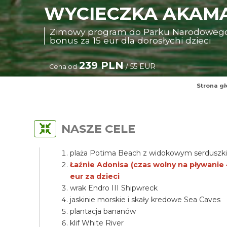
WYCIECZKA AKAMA
Zimowy program do Parku Narodowego A
bonus za 15 eur dla dorosłychi dzieci
239 PLN
/ 55 EUR
Cena od
Strona g
NASZE CELE
plaża Potima Beach z widokowym serdusz
Łaźnie Adonisa (czas wolny na pływanie 4
eur za dzieci
wrak Endro III Shipwreck
jaskinie morskie i skały kredowe Sea Caves
plantacja bananów
klif White River