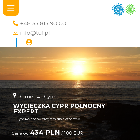
+48 33 813 90 00
info@tu1.pl
Girne
→
Cypr
WYCIECZKA CYPR PÓŁNOCNY
EXPERT
Cypr Północny program dla ekspertów
434 PLN
/ 100 EUR
Cena od