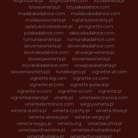
livignotunel.pl
livignotunnel.com
lotvawinieta.pl
lotwawinieta.pl
lotysskadalnice.com
madarskadalnice.com
moldavskadalnice.com
moldawiawinieta.pl
najtanszewiniety.pl
oplatyautostradowe.pl
pl-vignette.com
polskadalnice.com
rakouskadalnice.com
rumuniawinieta.pl
rumunskadalnice.com
sloveniawinieta.pl
slovenskadalnice.com
slovinskadalnice.com
slowacja-winieta.pl
slowacjawinieta.pl
sloweniawinieta.pl
svycarskadalnice.com
szwajcariawinieta.pl
słoweniawinieta.pl
tunellivigno.pl
vignette-at.com
vignette-bg.com
vignette-cz.com
vignette-pl.com
vignette-poland.pl
vignette-ro.com
vignette-si.com
vignette.pl
vignettepoland.pl
vinetki.pl
vinietaelectronica.com
vinieteelectronice.com
wegrywinieta.pl
winieta-austria.pl
winieta-czechy.pl
winieta-litwa.pl
winieta-słowacja.pl
winieta-wegry.pl
winieta-węgry.pl
winieta.org
winietaaustria.pl
winietaaustriaonline.pl
winietaautostradowa.pl
winietabulgaria.pl
winietachorwacja.pl