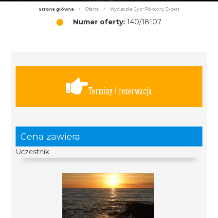
Strona główna
/
Oferta
/
Wycieczka Cypr Północny Expert
Numer oferty:
140/18107
Terminy / rezerwacja
Cena zawiera
Uczestnik