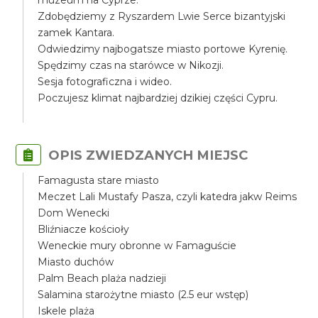
muzeum na Cyprze.
Zdobędziemy z Ryszardem Lwie Serce bizantyjski
zamek Kantara.
Odwiedzimy najbogatsze miasto portowe Kyrenię.
Spędzimy czas na starówce w Nikozji.
Sesja fotograficzna i wideo.
Poczujesz klimat najbardziej dzikiej części Cypru.
OPIS ZWIEDZANYCH MIEJSC
Famagusta stare miasto
Meczet Lali Mustafy Pasza, czyli katedra jakw Reims
Dom Wenecki
Bliźniacze kościoły
Weneckie mury obronne w Famaguście
Miasto duchów
Palm Beach plaża nadzieji
Salamina starożytne miasto (2.5 eur wstęp)
Iskele plaża