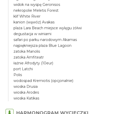
widok na wyspę Geronisos
nekropolie Meletis Forest
klif White River
kanion (wąwóz) Avakas
plaża Lara Beach miejsce wylęgu żółwi
degustacja w winiarni
safari po parku narodowym Akamas
najpiękniejsza plaża Blue Lagoon
zatoka Manolis
zatoka Amfiteatr
łaźnie Afrodyty (10eur)
port Latchi
Polis
wodospad Kremiotis (opcjonalnie)
wioska Drusia
wioska Arodes
wioska Katikas
HARMONOGRAM WYCIECZKI