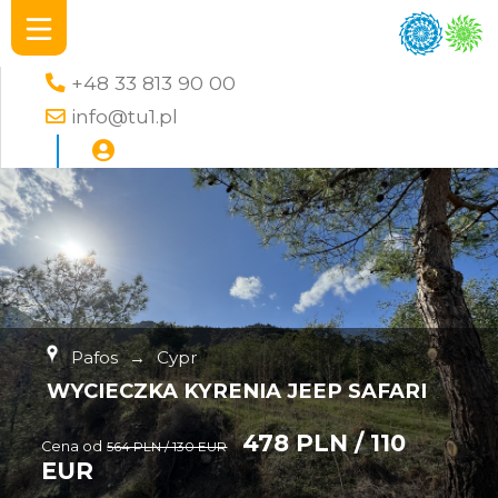
+48 33 813 90 00
info@tu1.pl
Pafos
→
Cypr
WYCIECZKA KYRENIA JEEP SAFARI
478 PLN / 110
Cena od
564 PLN / 130 EUR
EUR