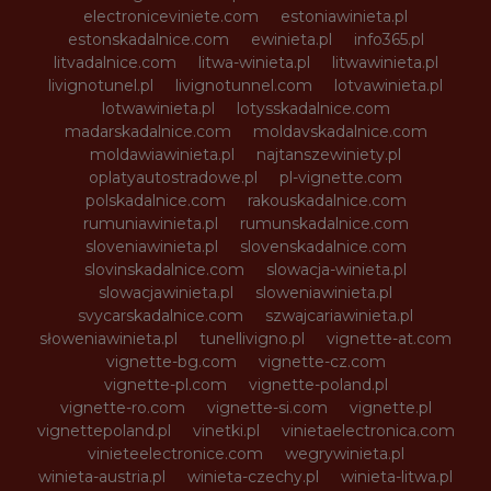
electroniceviniete.com
estoniawinieta.pl
estonskadalnice.com
ewinieta.pl
info365.pl
litvadalnice.com
litwa-winieta.pl
litwawinieta.pl
livignotunel.pl
livignotunnel.com
lotvawinieta.pl
lotwawinieta.pl
lotysskadalnice.com
madarskadalnice.com
moldavskadalnice.com
moldawiawinieta.pl
najtanszewiniety.pl
oplatyautostradowe.pl
pl-vignette.com
polskadalnice.com
rakouskadalnice.com
rumuniawinieta.pl
rumunskadalnice.com
sloveniawinieta.pl
slovenskadalnice.com
slovinskadalnice.com
slowacja-winieta.pl
slowacjawinieta.pl
sloweniawinieta.pl
svycarskadalnice.com
szwajcariawinieta.pl
słoweniawinieta.pl
tunellivigno.pl
vignette-at.com
vignette-bg.com
vignette-cz.com
vignette-pl.com
vignette-poland.pl
vignette-ro.com
vignette-si.com
vignette.pl
vignettepoland.pl
vinetki.pl
vinietaelectronica.com
vinieteelectronice.com
wegrywinieta.pl
winieta-austria.pl
winieta-czechy.pl
winieta-litwa.pl