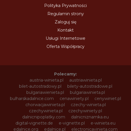
Polityka Prywatności
Regulamin strony
Zaloguj się
Kontakt
Usługi Internetowe
Oferta Współpracy
Polecamy:
austria-winieta.pl
austriawinieta.pl
bilet-autostradowy.pl
bilety-autostradowe.pl
bulgariawienieta.pl
bulgariawinieta.pl
bulharskadalnice.com
cenawiniety.pl
cenywiniet.pl
chorwacjawinieta.pl
czechy-winieta.pl
czechywinieta.pl
czechywiniety.pl
dalnicnipoplatky.com
dalnicniznamka.eu
digital-vignette.de
e-vignette.pl
e-winieta.eu
edalnice.org
edalnice.pl
electronicavinieta.com