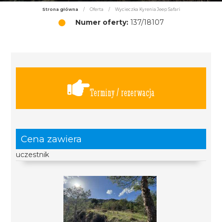
Strona główna
/
Oferta
/
Wycieczka Kyrenia Jeep Safari
Numer oferty:
137/18107
Terminy / rezerwacja
Cena zawiera
uczestnik