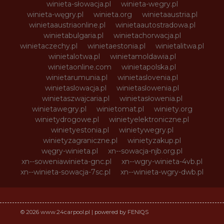
winieta-słowacja.pl
winieta-wegry.pl
winieta-węgry.pl
winieta.org
winietaaustria.pl
winietaaustriaonline.pl
winietaautostradowa.pl
winietabulgaria.pl
winietachorwacja.pl
winietaczechy.pl
winietaestonia.pl
winietalitwa.pl
winietalotwa.pl
winietamoldawia.pl
winietaonline.com
winietapolska.pl
winietarumunia.pl
winietaslovenia.pl
winietaslowacja.pl
winietaslowenia.pl
winietaszwajcaria.pl
winietasłowenia.pl
winietawegry.pl
winietomat.pl
winiety.org
winietydrogowe.pl
winietyelektroniczne.pl
winietyestonia.pl
winietywegry.pl
winietyzagraniczne.pl
winietyzakup.pl
węgry-winieta.pl
xn--sowacja-njb.org.pl
xn--soweniawinieta-gnc.pl
xn--wgry-winieta-4vb.pl
xn--winieta-sowacja-7sc.pl
xn--winieta-wgry-dwb.pl
© 2026 www.24carpool.pl | powered by FENIQS