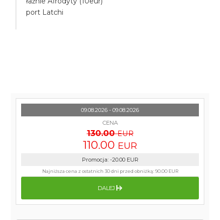
łaźnie Afrodyty (10eur)
port Latchi
09.08.2026 - 09.08.2026
CENA
130.00
EUR
110.00
EUR
Promocja
:
-20.00
EUR
Najniższa cena z ostatnich 30 dni przed obniżką:
90.00 EUR
DALEJ