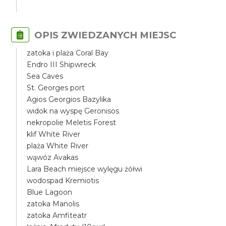
OPIS ZWIEDZANYCH MIEJSC
zatoka i plaża Coral Bay
Endro III Shipwreck
Sea Caves
St. Georges port
Agios Georgios Bazylika
widok na wyspę Geronisos
nekropolie Meletis Forest
klif White River
plaża White River
wąwóz Avakas
Lara Beach miejsce wylęgu żółwi
wodospad Kremiotis
Blue Lagoon
zatoka Manolis
zatoka Amfiteatr