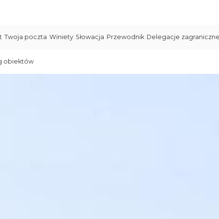
t
Twoja poczta
Winiety
Słowacja
Przewodnik
Delegacje zagraniczn
g obiektów