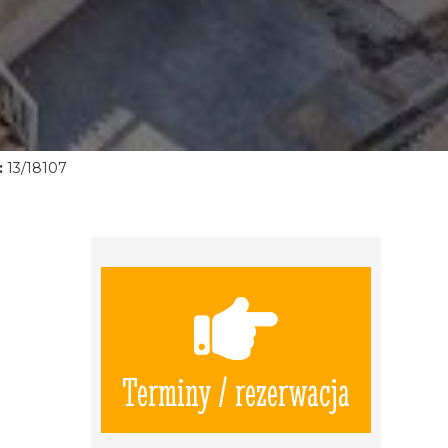
:
13/18107
Terminy / rezerwacja