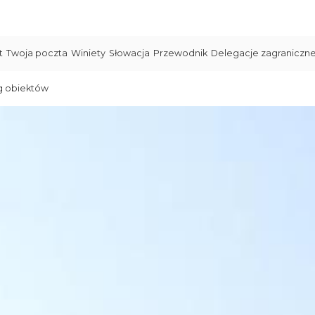
t
Twoja poczta
Winiety
Słowacja
Przewodnik
Delegacje zagraniczn
g obiektów