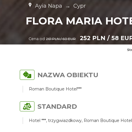
Ayia Napa
→
Cypr
FLORA MARIA HOT
252 PLN / 58 EU
Cena od
261 PLN / 60 EUR
St
NAZWA OBIEKTU
Roman Boutique Hotel***
STANDARD
Hotel ***, trzygwiazdkowy, Roman Boutique Hotel