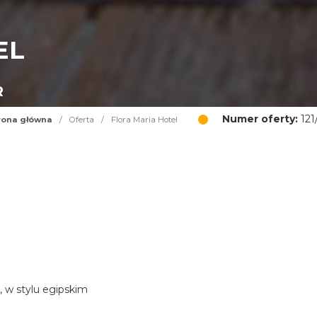
EL
R
Numer oferty:
121
rona główna
/
Oferta
/
Flora Maria Hotel
, w stylu egipskim