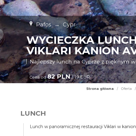
Pafos
→
Cypr
WYCIECZKA LUNCH
VIKLARI KANION A
Najlepszy lunch na Cyprze z pięknym 
82 PLN
/ 19 EUR
Cena od
Strona główna
/
Oferta
/
LUNCH
Lunch w panoramicznej restauracji Viklari w kanio