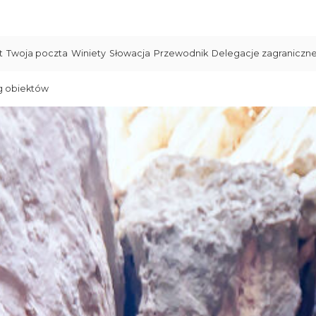
t
Twoja poczta
Winiety
Słowacja
Przewodnik
Delegacje zagraniczn
g obiektów