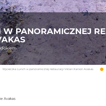
 W PANORAMICZNEJ RE
VAKAS
widokiem
Wycieczka Lunch w panoramicznej restauracji Viklari Kanion Avakas
nie Avakas