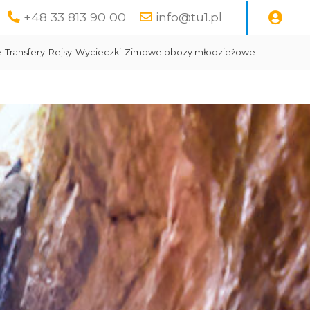
+48 33 813 90 00
info@tu1.pl
e
Transfery
Rejsy
Wycieczki
Zimowe obozy młodzieżowe