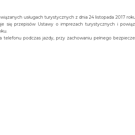
iązanych usługach turystycznych z dnia 24 listopada 2017 roku 
osuje się przepisów Ustawy o imprezach turystycznych i powią
oku.
a telefonu podczas jazdy, przy zachowaniu pełnego bezpiecz
oramicznej restauracji Viklari
ion Avakas